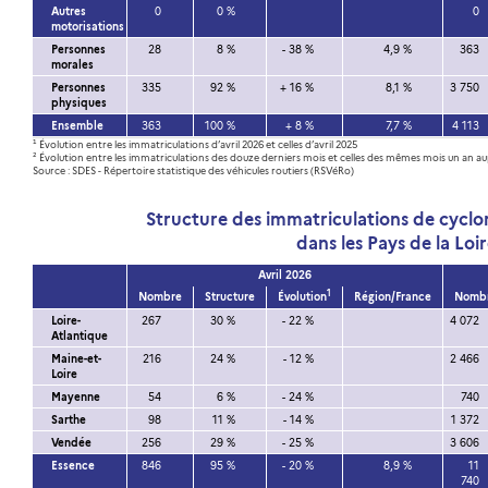
Autres
0
0 %
0
motorisations
Personnes
28
8 %
- 38 %
4,9 %
363
morales
Personnes
335
92 %
+ 16 %
8,1 %
3 750
physiques
Ensemble
363
100 %
+ 8 %
7,7 %
4 113
¹ Évolution entre les immatriculations d’avril 2026 et celles d’avril 2025
² Évolution entre les immatriculations des douze derniers mois et celles des mêmes mois un an a
Source : SDES - Répertoire statistique des véhicules routiers (RSVéRo)
Structure des immatriculations de cycl
dans les Pays de la Loi
Avril 2026
1
Nombre
Structure
Évolution
Région/France
Nomb
Loire-
267
30 %
- 22 %
4 072
Atlantique
Maine-et-
216
24 %
- 12 %
2 466
Loire
Mayenne
54
6 %
- 24 %
740
Sarthe
98
11 %
- 14 %
1 372
Vendée
256
29 %
- 25 %
3 606
Essence
846
95 %
- 20 %
8,9 %
11
740