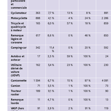
particulière
et
commerciale
Cyclomoteur
363
7,7 %
13 %
8 %
891
Motocyclette
888
4,1 %
4 %
24 %
2 286
Tricycle et
165
6,0 %
57 %
18 %
859
quadricycle
à moteur
Remorque
617
8,6 %
0 %
46 %
850
légère et
caravane
Camping-car
342
11,4
0 %
20 %
592
%
Autobus et
17
3,5 %
59 %
100 %
24
autocar
Utilitaire
162
5,4 %
23 %
100 %
230
dérivé de
voiture
(UDVP)
Camionnette
1 594
6,7 %
15 %
97 %
4 091
Camion
71
5,5 %
1 %
100 %
73
Tracteur
189
9,1 %
1 %
100 %
90
routier
Remorque
11
4,7 %
0 %
100 %
13
lourde
VASP (hors
91
3,9 %
2 %
91 %
119