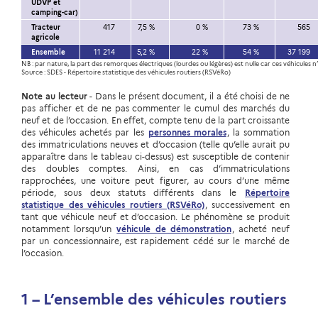
UDVP et
camping-car)
Tracteur
417
7,5 %
0 %
73 %
565
agricole
Ensemble
11 214
5,2 %
22 %
54 %
37 199
NB : par nature, la part des remorques électriques (lourdes ou légères) est nulle car ces véhicules
Source : SDES - Répertoire statistique des véhicules routiers (RSVéRo)
Note au lecteur
- Dans le présent document, il a été choisi de ne
pas afficher et de ne pas commenter le cumul des marchés du
neuf et de l’occasion. En effet, compte tenu de la part croissante
des véhicules achetés par les
personnes morales
, la sommation
des immatriculations neuves et d’occasion (telle qu’elle aurait pu
apparaître dans le tableau ci-dessus) est susceptible de contenir
des doubles comptes. Ainsi, en cas d’immatriculations
rapprochées, une voiture peut figurer, au cours d’une même
période, sous deux statuts différents dans le
Répertoire
statistique des véhicules routiers (RSVéRo)
, successivement en
tant que véhicule neuf et d’occasion. Le phénomène se produit
notamment lorsqu’un
véhicule de démonstration
, acheté neuf
par un concessionnaire, est rapidement cédé sur le marché de
l’occasion.
1 – L’ensemble des véhicules routiers