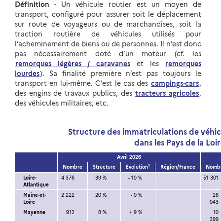
Définition
- Un véhicule routier est un moyen de
transport, configuré pour assurer soit le déplacement
sur route de voyageurs ou de marchandises, soit la
traction routière de véhicules utilisés pour
l’acheminement de biens ou de personnes. Il n’est donc
pas nécessairement doté d’un moteur (cf. les
remorques légères / caravanes
et les
remorques
lourdes
). Sa finalité première n’est pas toujours le
transport en lui-même. C’est le cas des
campings-cars
,
des engins de travaux publics, des
tracteurs agricoles
,
des véhicules militaires, etc.
Structure des immatriculations de véhic
dans les Pays de la Loi
Avril 2026
1
Nombre
Structure
Évolution
Région/France
Nomb
Loire-
4 376
39 %
- 10 %
51 301
Atlantique
Maine-et-
2 222
20 %
- 0 %
26
Loire
043
Mayenne
912
8 %
+ 9 %
10
399