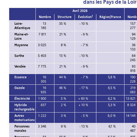
dans les Pays de la Loi
Avril 2026
1
Nombre
Structure
Évolution
Région/France
Nomb
Loire-
13
35 %
- 10 %
157
Atlantique
185
277
Maine-et-
7 811
21 %
- 9 %
94
Loire
129
Mayenne
3 025
8 %
- 7 %
36
133
Sarthe
5 403
15 %
- 10 %
64
245
Vendée
7 775
21 %
- 9 %
93
816
Essence
16
44 %
- 7 %
5,8 %
190
305
228
Gazole
16
46 %
- 17 %
6,5 %
219
935
083
Électricité
1 900
5 %
+ 60 %
6,2 %
13 821
Hybride
837
2 %
+ 10 %
5,3 %
8 324
rechargeable
Autres
1 222
3 %
- 5 %
8,0 %
14 144
motorisations
Personnes
3 346
9 %
- 13 %
6,1 %
40
morales
487