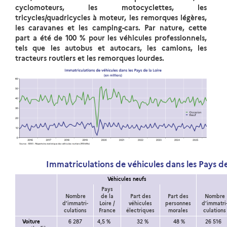
cyclomoteurs, les motocyclettes, les
tricycles/quadricycles à moteur, les remorques légères,
les caravanes et les camping-cars. Par nature, cette
part a été de 100 % pour les véhicules professionnels,
tels que les autobus et autocars, les camions, les
tracteurs routiers et les remorques lourdes.
Immatriculations de véhicules dans les Pays de 
Véhicules neufs
Pays
Nombre
de la
Part des
Part des
Nombre
d’immatri-
Loire /
véhicules
personnes
d’immatri
culations
France
électriques
morales
culations
Voiture
6 287
4,5 %
32 %
48 %
26 516