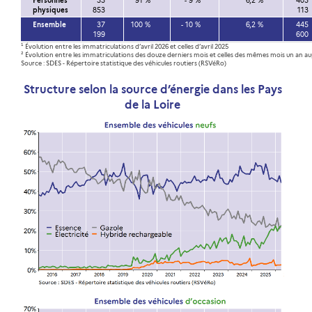
Personnes
33
91 %
- 9 %
6,2 %
405
physiques
853
113
Ensemble
37
100 %
- 10 %
6,2 %
445
199
600
¹ Évolution entre les immatriculations d’avril 2026 et celles d’avril 2025
² Évolution entre les immatriculations des douze derniers mois et celles des mêmes mois un an a
Source : SDES - Répertoire statistique des véhicules routiers (RSVéRo)
Structure selon la source d’énergie dans les Pays
de la Loire