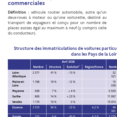
commerciales
Définition
: véhicule routier automobile, autre qu’un
deux-roues à moteur ou qu’une voiturette, destiné au
transport de voyageurs et conçu pour un nombre de
places assises égal au maximum à neuf (y compris celle
du conducteur).
Structure des immatriculations de voitures particu
dans les Pays de la Loi
Avril 2026
1
Nombre
Structure
Évolution
Région/France
Nomb
Loire-
2 571
41 %
- 13 %
32
Atlantique
521
Maine-et-
1 198
19 %
- 12 %
15
Loire
339
Mayenne
438
7 %
+ 4 %
5 550
Sarthe
906
14 %
+ 23 %
11 097
Vendée
1 174
19 %
0 %
15 614
Essence
3 510
56 %
- 23 %
4,2 %
49
581
Gazole
225
4 %
- 40 %
4,3 %
3 779