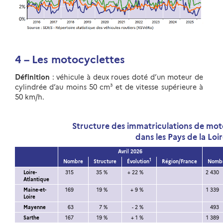
4 – Les motocyclettes
Définition
: véhicule à deux roues doté d’un moteur de
cylindrée d’au moins 50 cm³ et de vitesse supérieure à
50 km/h.
Structure des immatriculations de mot
dans les Pays de la Loi
Avril 2026
1
Nombre
Structure
Évolution
Région/France
Nomb
Loire-
315
35 %
+ 22 %
2 430
Atlantique
Maine-et-
169
19 %
+ 9 %
1 339
Loire
Mayenne
63
7 %
- 2 %
493
Sarthe
167
19 %
+ 1 %
1 389