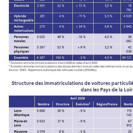
Électricité
2 001
32 %
+ 72 %
5,5 %
19
792
Hybride
281
4 %
- 11 %
3,3 %
4 029
rechargeable
Autres
270
4 %
+ 34 %
4,8 %
2 940
motorisations
Personnes
3 020
48 %
- 16 %
4,0 %
38
morales
082
Personnes
3 267
52 %
+ 8 %
5,2 %
42
physiques
039
Ensemble
6 287
100 %
- 5 %
4,5 %
80 121
¹ Évolution entre les immatriculations d’avril 2026 et celles d’avril 2025
² Évolution entre les immatriculations des douze derniers mois et celles des mêmes mois un an a
Source : SDES - Répertoire statistique des véhicules routiers (RSVéRo)
Structure des immatriculations de voitures particul
dans les Pays de la Loi
Avril 2026
1
Nombre
Structure
Évolution
Région/France
Nomb
Loire-
9 668
36 %
- 9 %
115
Atlantique
142
Maine-et-
5 633
21 %
- 9 %
67
Loire
910
Mayenne
2 074
8 %
- 5 %
25