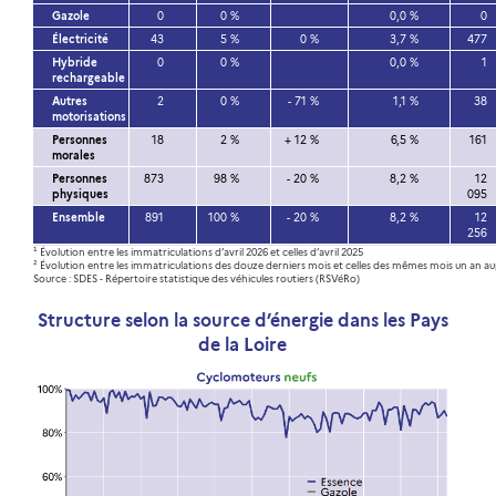
Gazole
0
0 %
0,0 %
0
Électricité
43
5 %
0 %
3,7 %
477
Hybride
0
0 %
0,0 %
1
rechargeable
Autres
2
0 %
- 71 %
1,1 %
38
motorisations
Personnes
18
2 %
+ 12 %
6,5 %
161
morales
Personnes
873
98 %
- 20 %
8,2 %
12
physiques
095
Ensemble
891
100 %
- 20 %
8,2 %
12
256
¹ Évolution entre les immatriculations d’avril 2026 et celles d’avril 2025
² Évolution entre les immatriculations des douze derniers mois et celles des mêmes mois un an a
Source : SDES - Répertoire statistique des véhicules routiers (RSVéRo)
Structure selon la source d’énergie dans les Pays
de la Loire