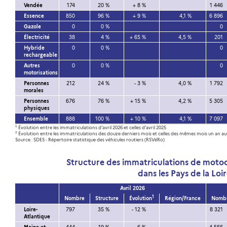
Vendée
174
20 %
+ 8 %
1 446
Essence
850
96 %
+ 9 %
4,1 %
6 896
Gazole
0
0 %
0
Électricité
38
4 %
+ 65 %
4,5 %
201
Hybride
0
0 %
0
rechargeable
Autres
0
0 %
0
motorisations
Personnes
212
24 %
- 3 %
4,0 %
1 792
morales
Personnes
676
76 %
+ 15 %
4,2 %
5 305
physiques
Ensemble
888
100 %
+ 10 %
4,1 %
7 097
¹ Évolution entre les immatriculations d’avril 2026 et celles d’avril 2025
² Évolution entre les immatriculations des douze derniers mois et celles des mêmes mois un an a
Source : SDES - Répertoire statistique des véhicules routiers (RSVéRo)
Structure des immatriculations de moto
dans les Pays de la Loi
Avril 2026
1
Nombre
Structure
Évolution
Région/France
Nomb
Loire-
797
35 %
- 12 %
8 321
Atlantique