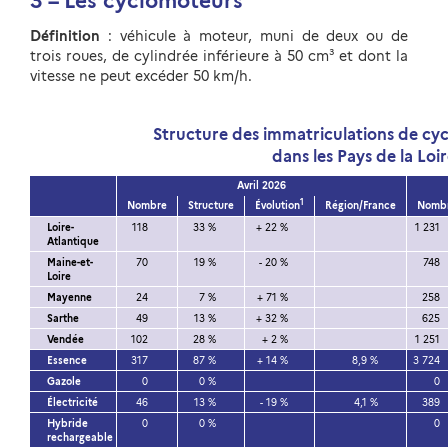
3 – Les cyclomoteurs
Définition
: véhicule à moteur, muni de deux ou de
trois roues, de cylindrée inférieure à 50 cm³ et dont la
vitesse ne peut excéder 50 km/h.
Structure des immatriculations de c
dans les Pays de la Loi
Avril 2026
1
Nombre
Structure
Évolution
Région/France
Nomb
Loire-
118
33 %
+ 22 %
1 231
Atlantique
Maine-et-
70
19 %
- 20 %
748
Loire
Mayenne
24
7 %
+ 71 %
258
Sarthe
49
13 %
+ 32 %
625
Vendée
102
28 %
+ 2 %
1 251
Essence
317
87 %
+ 14 %
8,9 %
3 724
Gazole
0
0 %
0
Électricité
46
13 %
- 19 %
4,1 %
389
Hybride
0
0 %
0
rechargeable