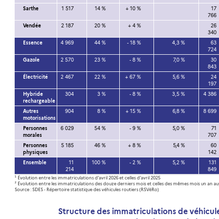
Sarthe
1 517
14 %
+ 10 %
17
766
Vendée
2 187
20 %
+ 4 %
26
340
Essence
4 969
44 %
- 18 %
4,3 %
63
724
Gazole
2 570
23 %
- 8 %
7,0 %
30
843
Électricité
2 467
22 %
+ 67 %
5,6 %
24
197
Hybride
304
3 %
- 8 %
3,5 %
4 386
rechargeable
Autres
904
8 %
+ 15 %
6,8 %
8 699
motorisations
Personnes
6 029
54 %
- 9 %
5,0 %
71
morales
707
Personnes
5 185
46 %
+ 8 %
5,4 %
60
physiques
142
Ensemble
11
100 %
- 2 %
5,2 %
131
214
849
¹ Évolution entre les immatriculations d’avril 2026 et celles d’avril 2025
² Évolution entre les immatriculations des douze derniers mois et celles des mêmes mois un an a
Source : SDES - Répertoire statistique des véhicules routiers (RSVéRo)
Structure des immatriculations de véhicul