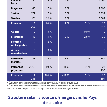
Maine-et-
444
19 %
- 6 %
4 566
Loire
Mayenne
165
7 %
- 15 %
1 803
Sarthe
379
17 %
- 20 %
3 837
Vendée
501
22 %
- 5 %
5 067
Essence
2
99 %
- 12 %
5,1 %
23
268
417
Gazole
0
0 %
0,0 %
2
Électricité
18
1 %
+ 50 %
2,8 %
175
Hybride
0
0 %
0
rechargeable
Autres
0
0 %
0
motorisations
Personnes
35
2 %
- 5 %
2,7 %
364
morales
Personnes
2 251
98 %
- 11 %
5,1 %
23
physiques
230
Ensemble
2
100 %
- 11 %
5,1 %
23
286
594
¹ Évolution entre les immatriculations d’avril 2026 et celles d’avril 2025
² Évolution entre les immatriculations des douze derniers mois et celles des mêmes mois un an a
Source : SDES - Répertoire statistique des véhicules routiers (RSVéRo)
Structure selon la source d’énergie dans les Pays
de la Loire