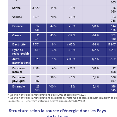
055
Sarthe
3 820
14 %
- 9 %
46
050
Vendée
5 321
20 %
- 9 %
64
788
Essence
12
47 %
- 5 %
5,8 %
144
336
455
Gazole
11
43 %
- 19 %
6,4 %
151
331
110
Électricité
1 701
6 %
+ 66 %
6,4 %
11 947
Hybride
819
3 %
+ 8 %
5,2 %
8 251
rechargeable
Autres
329
1 %
+ 33 %
6,7 %
3 182
motorisations
Personnes
1 009
4 %
- 21 %
5,0 %
12
morales
898
Personnes
25
96 %
- 8 %
6,1 %
306
physiques
507
047
Ensemble
26
100 %
- 9 %
6,1 %
318
516
945
¹ Évolution entre les immatriculations d’avril 2026 et celles d’avril 2025
² Évolution entre les immatriculations des douze derniers mois et celles des mêmes mois un an a
Source : SDES - Répertoire statistique des véhicules routiers (RSVéRo)
Structure selon la source d’énergie dans les Pays
de la Loire